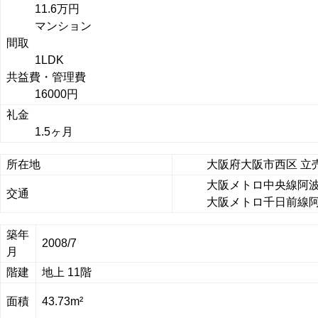
11.6万円
マンション
間取
1LDK
共益費・管理費
16000円
礼金
1.5ヶ月
所在地
大阪府大阪市西区 立
大阪メトロ中央線阿波座
交通
大阪メトロ千日前線阿波
築年
2008/7
月
階建
地上 11階
面積
43.73m²