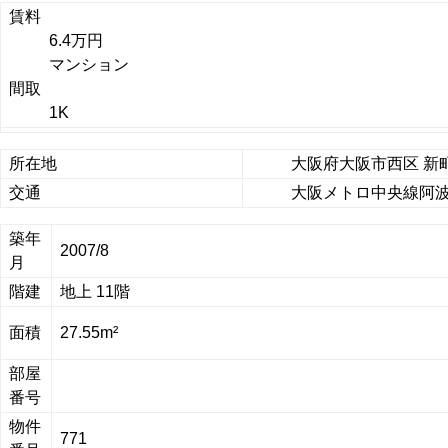
賃料
6.4万円
マンション
間取
1K
所在地
大阪府大阪市西区 新
交通
大阪メトロ中央線阿波座
築年
2007/8
月
階建
地上 11階
面積
27.55m²
部屋
番号
物件
771