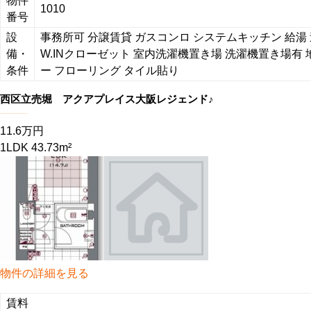
物件
1010
番号
設
事務所可
分譲賃貸
ガスコンロ
システムキッチン
給湯
備・
W.INクローゼット
室内洗濯機置き場
洗濯機置き場有
条件
ー
フローリング
タイル貼り
西区立売堀 アクアプレイス大阪レジェンド♪
11.6万円
1LDK 43.73m²
物件の詳細を見る
賃料