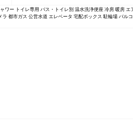
ャワー
トイレ専用
バス・トイレ別
温水洗浄便座
冷房
暖房
エ
メラ
都市ガス
公営水道
エレベータ
宅配ボックス
駐輪場
バルコ