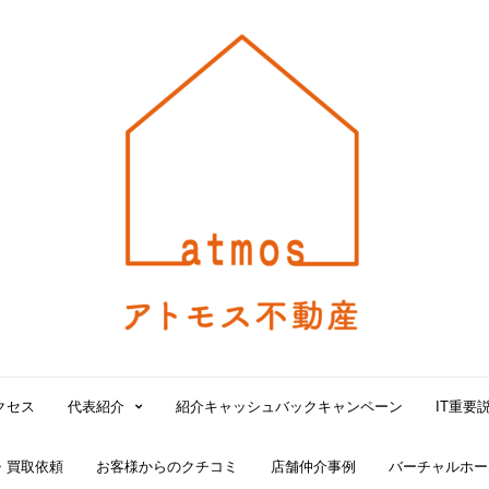
大
阪
北
堀
江
で
賃
貸
の
仲
介
手
数
料
無
クセス
代表紹介
紹介キャッシュバックキャンペーン
IT重要
料！
売
・買取依頼
お客様からのクチコミ
店舗仲介事例
バーチャルホー
買