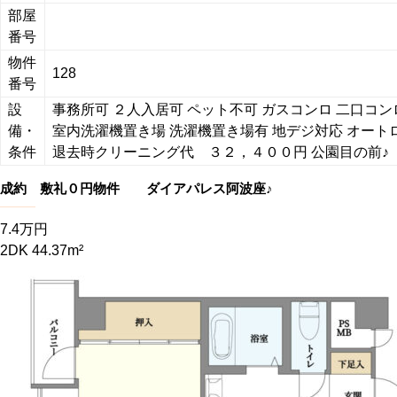
部屋
番号
物件
128
番号
設
事務所可
２人入居可
ペット不可
ガスコンロ
二口コン
備・
室内洗濯機置き場
洗濯機置き場有
地デジ対応
オート
条件
退去時クリーニング代 ３２，４００円 公園目の前♪
成約 敷礼０円物件 ダイアパレス阿波座♪
7.4万円
2DK 44.37m²