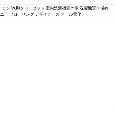
アコン
W.INクローゼット
室内洗濯機置き場
洗濯機置き場有
ニー
フローリング
デザイナーズ
オール電化