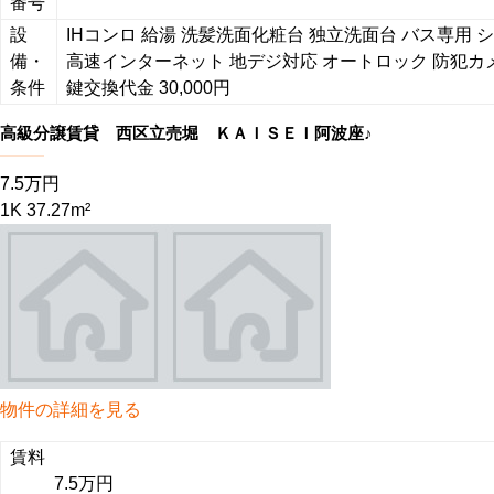
番号
設
IHコンロ
給湯
洗髪洗面化粧台
独立洗面台
バス専用
シ
備・
高速インターネット
地デジ対応
オートロック
防犯カ
条件
鍵交換代金 30,000円
高級分譲賃貸 西区立売堀 ＫＡＩＳＥＩ阿波座♪
7.5万円
1K 37.27m²
物件の詳細を見る
賃料
7.5万円