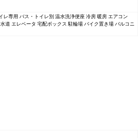
イレ専用
バス・トイレ別
温水洗浄便座
冷房
暖房
エアコン
営水道
エレベータ
宅配ボックス
駐輪場
バイク置き場
バルコニ