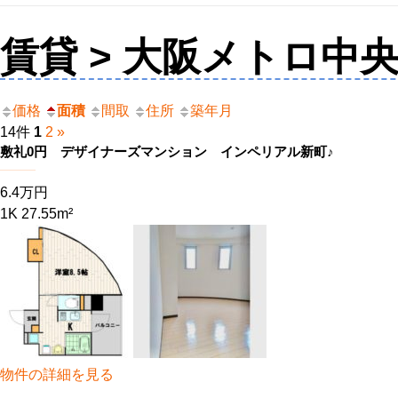
賃貸 > 大阪メトロ中
価格
面積
間取
住所
築年月
14件
1
2
»
敷礼0円 デザイナーズマンション インペリアル新町♪
6.4万円
1K 27.55m²
物件の詳細を見る