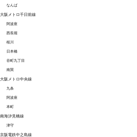
なんば
大阪メトロ千日前線
阿波座
西長堀
桜川
日本橋
谷町九丁目
南巽
大阪メトロ中央線
九条
阿波座
本町
南海汐見橋線
津守
京阪電鉄中之島線