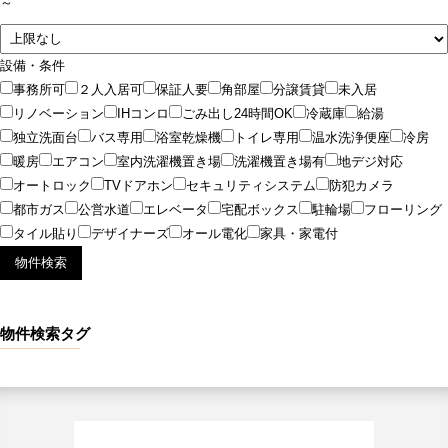
～
設備・条件
事務所可
２人入居可
保証人要
角部屋
分譲賃貸
未入居
リノベーション
IHコンロ
ごみ出し24時間OK
冷蔵庫
給湯
独立洗面台
バス専用
浴室乾燥機
トイレ専用
温水洗浄便座
冷房
暖房
エアコン
室内洗濯機置き場
洗濯機置き場有
地デジ対応
オートロック
TVドアホン
セキュリティシステム
防犯カメラ
都市ガス
公営水道
エレベータ
宅配ボックス
駐輪場
フローリング
タイル貼り
デザイナーズ
オール電化
家具・家電付
物件検索タグ