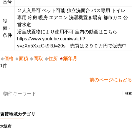
番号
２人入居可
ペット可能
独立洗面台
バス専用
トイレ
専用
冷房
暖房
エアコン
洗濯機置き場有
都市ガス
公
設
営水道
備・
浴室残置物により使用不可 室内の動画はこちら
条件
https://www.youtube.com/watch?
v=zXn5XxcGk9I&t=20s 売買は２９０万円で販売中
価格
面積
間取
住所
築年月
1件
前のページにもどる
検
索:
賃貸地域カテゴリ
大阪府