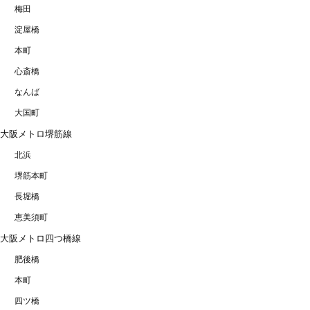
梅田
淀屋橋
本町
心斎橋
なんば
大国町
大阪メトロ堺筋線
北浜
堺筋本町
長堀橋
恵美須町
大阪メトロ四つ橋線
肥後橋
本町
四ツ橋