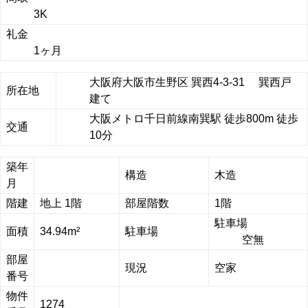
3K
礼金
1ヶ月
大阪府大阪市生野区 巽西4-3-31 巽西戸
所在地
建て
大阪メトロ千日前線南巽駅 徒歩800m 徒歩
交通
10分
築年
構造
木造
月
階建
地上 1階
部屋階数
1階
駐車場
面積
34.94m²
駐車場
空無
部屋
現況
空家
番号
物件
1274