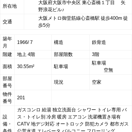
大阪府大阪市中央区 東心斎橋１丁目 矢
所在地
野浪花ビル♪
大阪メトロ御堂筋線心斎橋駅 徒歩400m 徒
交通
歩5分
築年
1966/ 7
構造
鉄骨造
月
階建
地上 4階
部屋階数
3階
駐車場
面積
30.55m²
駐車場
空無
部屋
現況
空家
番号
物件
201
番号
ガスコンロ
給湯
独立洗面台
シャワー
トイレ専用
バ
設
ス・トイレ別
冷房
暖房
エアコン
洗濯機置き場有
備・
CATV
地デジ対応
オートロック
防犯カメラ
都市ガス
条件
公営水道
エレベータ
バルコニー
フローリング