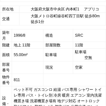
所在地
大阪府大阪市中央区 内本町1 アプリコ
大阪メトロ谷町線谷町四丁目駅 徒歩80m
交通
徒歩1分
築年
1996/8
構造
SRC
月
階建
地上 11階
部屋階数
11階
駐車場
面積
55.00m²
駐車場
空無
部屋
現況
空家
番号
物件
811
番号
ペット不可
ガスコンロ
給湯
バス専用
シャワー
トイ
レ専用
バス・トイレ別
冷房
暖房
エアコン
室内洗濯
設
機置き場
洗濯機置き場有
地デジ対応
オートロック
備・