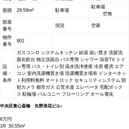
駐車場
面積
29.59m²
駐車場
空無
部屋
現況
空家
番号
物件
901
番号
ガスコンロ
システムキッチン
給湯
追い焚き
洗髪洗
面化粧台
独立洗面台
バス専用
シャワー
浴室TV
トイ
設
レ専用
バス・トイレ別
温水洗浄便座
冷房
暖房
エア
備・
コン
室内洗濯機置き場
洗濯機置き場有
インターネッ
条件
ト利用料無料
オートロック
セキュリティシステム
防
犯カメラ
都市ガス
公営水道
エレベータ
宅配ボック
ス
駐輪場
バルコニー
フローリング
オール電化
中央区東心斎橋 矢野浪花ビル♪
6万円
1R 30.55m²