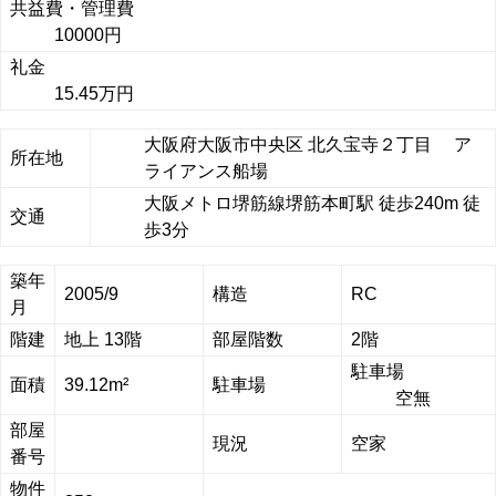
共益費・管理費
10000円
礼金
15.45万円
大阪府大阪市中央区 北久宝寺２丁目 ア
所在地
ライアンス船場
大阪メトロ堺筋線堺筋本町駅 徒歩240m 徒
交通
歩3分
築年
2005/9
構造
RC
月
階建
地上 13階
部屋階数
2階
駐車場
面積
39.12m²
駐車場
空無
部屋
現況
空家
番号
物件