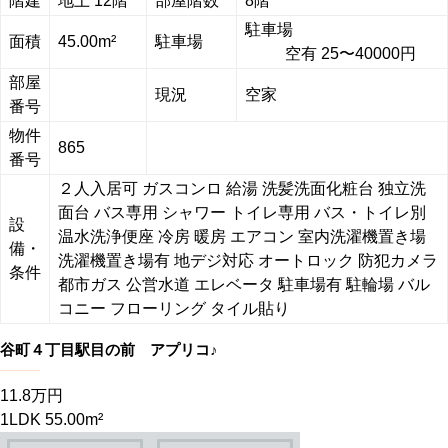
階建
地上 12階
部屋階数
8階
駐車場
面積
45.00m²
駐車場
空有 25〜40000円
部屋
現況
空家
番号
物件
865
番号
２人入居可
ガスコンロ
給湯
洗髪洗面化粧台
独立洗
面台
バス専用
シャワー
トイレ専用
バス・トイレ別
設
温水洗浄便座
冷房
暖房
エアコン
室内洗濯機置き場
備・
洗濯機置き場有
地デジ対応
オートロック
防犯カメラ
条件
都市ガス
公営水道
エレベータ
駐車場有
駐輪場
バル
コニー
フローリング
タイル貼り
谷町４丁目駅目の前 アプリコ♪
11.8万円
1LDK 55.00m²