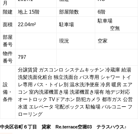
月
階建
地上 15階
部屋階数
6階
駐車場
面積
22.04m²
駐車場
空無
部屋
現況
空家
番号
物件
797
番号
分譲賃貸
ガスコンロ
システムキッチン
冷蔵庫
給湯
洗髪洗面化粧台
独立洗面台
バス専用
シャワー
トイ
設
レ専用
バス・トイレ別
温水洗浄便座
冷房
暖房
エア
備・
コン
室内洗濯機置き場
洗濯機置き場有
地デジ対応
条件
オートロック
TVドアホン
防犯カメラ
都市ガス
公営
水道
エレベータ
宅配ボックス
駐輪場
バルコニー
フ
ローリング
中央区谷町６丁目 貸家 Re.terrace空堀03 テラスハウス♪