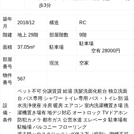
歩3分
築年
2018/12
構造
RC
月
階建
地上 29階
部屋階数
9階
駐車場
面積
37.05m²
駐車場
空有 28000円
部屋
現況
空家
番号
物件
567
番号
ペット不可
分譲賃貸
給湯
洗髪洗面化粧台
独立洗面
台
バス専用
シャワー
トイレ専用
バス・トイレ別
温
設
水洗浄便座
冷房
暖房
エアコン
室内洗濯機置き場
洗
備・
濯機置き場有
地デジ対応
オートロック
TVドアホン
条件
防犯カメラ
都市ガス
公営水道
エレベータ
駐車場有
駐輪場
バルコニー
フローリング