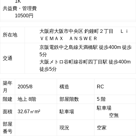
1K
共益費・管理費
10500円
大阪府大阪市中央区 釣鐘町２丁目 Ｌｉ
所在地
ＶＥＭＡＸ ＡＮＳＷＥＲ
京阪電鉄中之島線天満橋駅 徒歩400m 徒歩
5分
交通
大阪メトロ谷町線谷町四丁目駅 徒歩400m
徒歩5分
築年
2005/8
構造
RC
月
階建
地上 8階
部屋階数
5 階
駐車場
面積
32.67㎡m²
駐車場
空無
部屋
現況
空家
番号