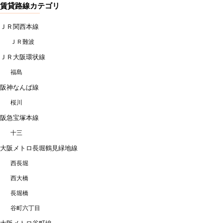
賃貸路線カテゴリ
ＪＲ関西本線
ＪＲ難波
ＪＲ大阪環状線
福島
阪神なんば線
桜川
阪急宝塚本線
十三
大阪メトロ長堀鶴見緑地線
西長堀
西大橋
長堀橋
谷町六丁目