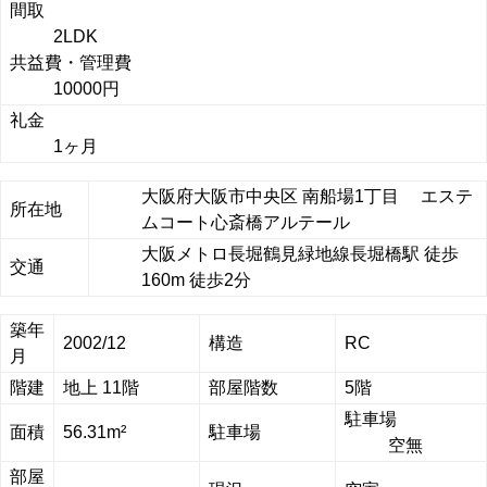
間取
2LDK
共益費・管理費
10000円
礼金
1ヶ月
大阪府大阪市中央区 南船場1丁目 エステ
所在地
ムコート心斎橋アルテール
大阪メトロ長堀鶴見緑地線長堀橋駅 徒歩
交通
160m 徒歩2分
築年
2002/12
構造
RC
月
階建
地上 11階
部屋階数
5階
駐車場
面積
56.31m²
駐車場
空無
部屋