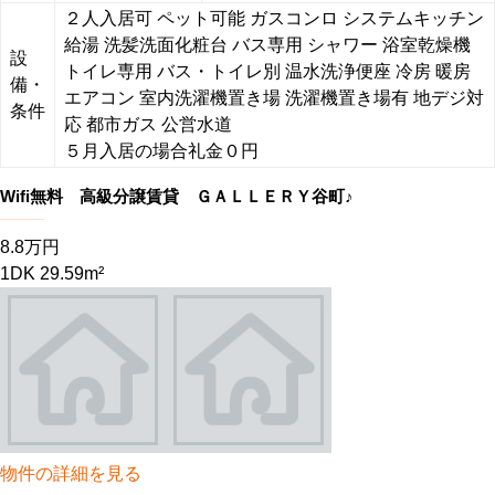
２人入居可
ペット可能
ガスコンロ
システムキッチン
給湯
洗髪洗面化粧台
バス専用
シャワー
浴室乾燥機
設
トイレ専用
バス・トイレ別
温水洗浄便座
冷房
暖房
備・
エアコン
室内洗濯機置き場
洗濯機置き場有
地デジ対
条件
応
都市ガス
公営水道
５月入居の場合礼金０円
Wifi無料 高級分譲賃貸 ＧＡＬＬＥＲＹ谷町♪
8.8万円
1DK 29.59m²
物件の詳細を見る