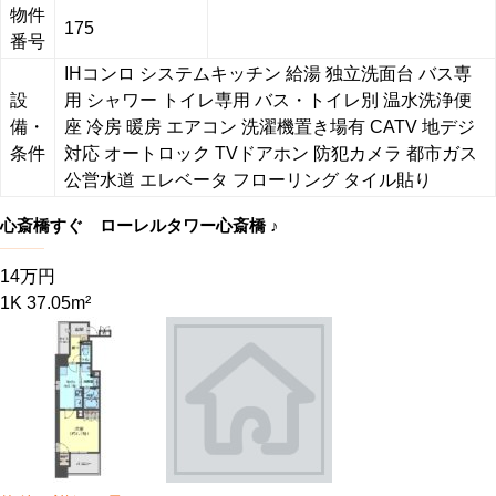
物件
175
番号
IHコンロ
システムキッチン
給湯
独立洗面台
バス専
設
用
シャワー
トイレ専用
バス・トイレ別
温水洗浄便
備・
座
冷房
暖房
エアコン
洗濯機置き場有
CATV
地デジ
条件
対応
オートロック
TVドアホン
防犯カメラ
都市ガス
公営水道
エレベータ
フローリング
タイル貼り
心斎橋すぐ ローレルタワー心斎橋 ♪
14万円
1K 37.05m²