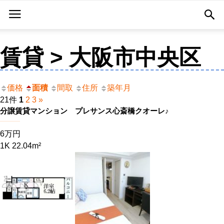
賃貸 > 大阪市中央区
価格
面積
間取
住所
築年月
21件
1
2
3
»
分譲賃貸マンション プレサンス心斎橋クオーレ♪
6万円
1K 22.04m²