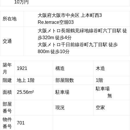
10万円
大阪府大阪市中央区 上本町西3
所在地
Re.terrace空堀03
大阪メトロ長堀鶴見緑地線谷町六丁目駅 徒
歩320m 徒歩4分
交通
大阪メトロ千日前線谷町九丁目駅 徒歩
800m 徒歩10分
築年
1921
構造
木造
月
階建
地上 1階
部屋階数
1階
駐車場
面積
25.56m²
駐車場
無
部屋
現況
空家
番号
物件
701
番号