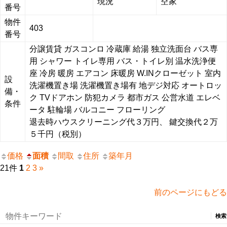
現況
空家
番号
物件
403
番号
分譲賃貸
ガスコンロ
冷蔵庫
給湯
独立洗面台
バス専
用
シャワー
トイレ専用
バス・トイレ別
温水洗浄便
座
冷房
暖房
エアコン
床暖房
W.INクローゼット
室内
設
洗濯機置き場
洗濯機置き場有
地デジ対応
オートロッ
備・
ク
TVドアホン
防犯カメラ
都市ガス
公営水道
エレベ
条件
ータ
駐輪場
バルコニー
フローリング
退去時ハウスクリーニング代３万円、 鍵交換代２万
５千円（税別）
価格
面積
間取
住所
築年月
21件
1
2
3
»
前のページにもどる
検
索: