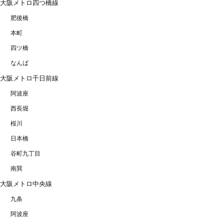
大阪メトロ四つ橋線
肥後橋
本町
四ツ橋
なんば
大阪メトロ千日前線
阿波座
西長堀
桜川
日本橋
谷町九丁目
南巽
大阪メトロ中央線
九条
阿波座