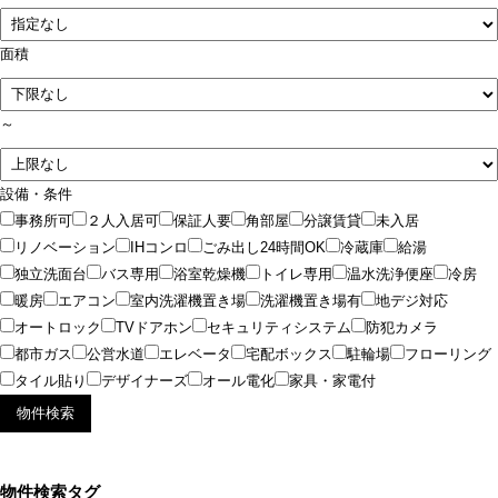
面積
～
設備・条件
事務所可
２人入居可
保証人要
角部屋
分譲賃貸
未入居
リノベーション
IHコンロ
ごみ出し24時間OK
冷蔵庫
給湯
独立洗面台
バス専用
浴室乾燥機
トイレ専用
温水洗浄便座
冷房
暖房
エアコン
室内洗濯機置き場
洗濯機置き場有
地デジ対応
オートロック
TVドアホン
セキュリティシステム
防犯カメラ
都市ガス
公営水道
エレベータ
宅配ボックス
駐輪場
フローリング
タイル貼り
デザイナーズ
オール電化
家具・家電付
物件検索タグ