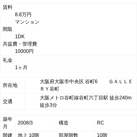
賃料
8.8万円
マンション
間取
1DK
共益費・管理費
10000円
礼金
1ヶ月
大阪府大阪市中央区 谷町6 ＧＡＬＬＥ
所在地
ＲＹ谷町
大阪メトロ谷町線谷町六丁目駅 徒歩240m
交通
徒歩3分
築年
2008/3
構造
RC
月
階建
地上 10階
部屋階数
10階