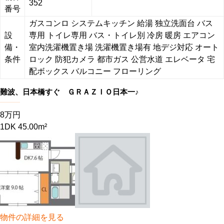
352
番号
ガスコンロ
システムキッチン
給湯
独立洗面台
バス
設
専用
トイレ専用
バス・トイレ別
冷房
暖房
エアコン
備・
室内洗濯機置き場
洗濯機置き場有
地デジ対応
オート
条件
ロック
防犯カメラ
都市ガス
公営水道
エレベータ
宅
配ボックス
バルコニー
フローリング
難波、日本橋すぐ ＧＲＡＺＩＯ日本一♪
8万円
1DK 45.00m²
物件の詳細を見る