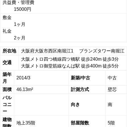
共益費・管理費
15000円
敷金
1ヶ月
礼金
2ヶ月
所在地
大阪府大阪市西区南堀江1 ブランズタワー南堀江
大阪メトロ四つ橋線四ツ橋駅 徒歩240m 徒歩3分
交通
大阪メトロ御堂筋線なんば駅 徒歩400m 徒歩5分
築年
2014/3
新築/中古
中古
月
面積
46.13m²
計測方式
壁芯
バル
コニ
向き
南
ー
建物
地上35階
部屋階数
5階
階数