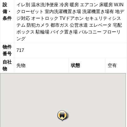
設
イレ別
温水洗浄便座
冷房
暖房
エアコン
床暖房
W.IN
備・
クローゼット
室内洗濯機置き場
洗濯機置き場有
地デ
条件
ジ対応
オートロック
TVドアホン
セキュリティシス
テム
防犯カメラ
都市ガス
公営水道
エレベータ
宅配
ボックス
駐輪場
バイク置き場
バルコニー
フローリ
ング
物件
717
番号
自社
先物
状態
空有
物