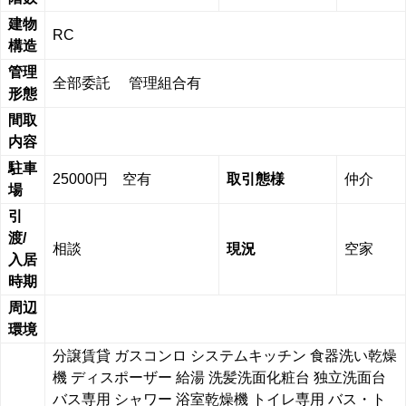
建物
RC
構造
管理
全部委託 管理組合有
形態
間取
内容
駐車
25000円 空有
取引態様
仲介
場
引
渡/
相談
現況
空家
入居
時期
周辺
環境
分譲賃貸
ガスコンロ
システムキッチン
食器洗い乾燥
機
ディスポーザー
給湯
洗髪洗面化粧台
独立洗面台
バス専用
シャワー
浴室乾燥機
トイレ専用
バス・ト