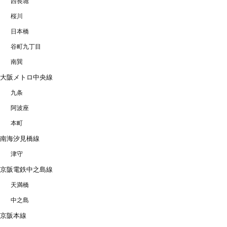
西長堀
桜川
日本橋
谷町九丁目
南巽
大阪メトロ中央線
九条
阿波座
本町
南海汐見橋線
津守
京阪電鉄中之島線
天満橋
中之島
京阪本線