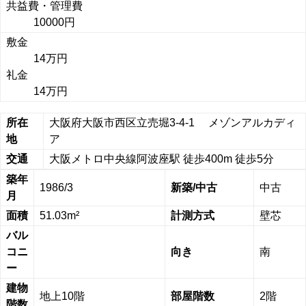
共益費・管理費
10000円
敷金
14万円
礼金
14万円
所在
大阪府大阪市西区立売堀3-4-1 メゾンアルカディ
地
ア
交通
大阪メトロ中央線阿波座駅 徒歩400m 徒歩5分
築年
1986/3
新築/中古
中古
月
面積
51.03m²
計測方式
壁芯
バル
コニ
向き
南
ー
建物
地上10階
部屋階数
2階
階数