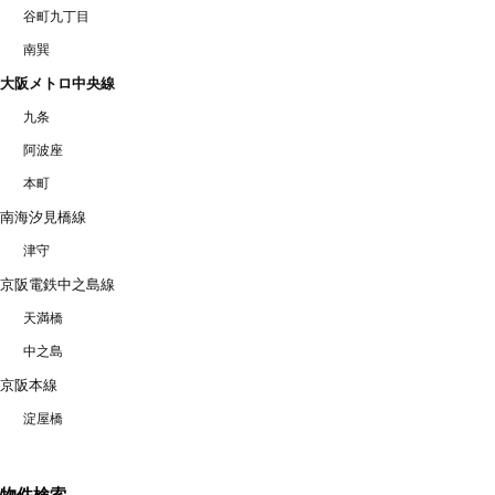
谷町九丁目
南巽
大阪メトロ中央線
九条
阿波座
本町
南海汐見橋線
津守
京阪電鉄中之島線
天満橋
中之島
京阪本線
淀屋橋
物件検索