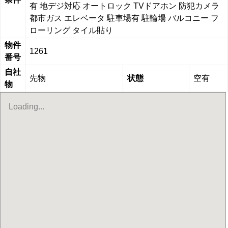
有
地デジ対応
オートロック
TVドアホン
防犯カメラ
都市ガス
エレベータ
駐車場有
駐輪場
バルコニー
フ
ローリング
タイル貼り
物件
1261
番号
自社
先物
状態
空有
物
Loading...