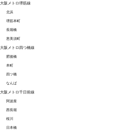
大阪メトロ堺筋線
北浜
堺筋本町
長堀橋
恵美須町
大阪メトロ四つ橋線
肥後橋
本町
四ツ橋
なんば
大阪メトロ千日前線
阿波座
西長堀
桜川
日本橋