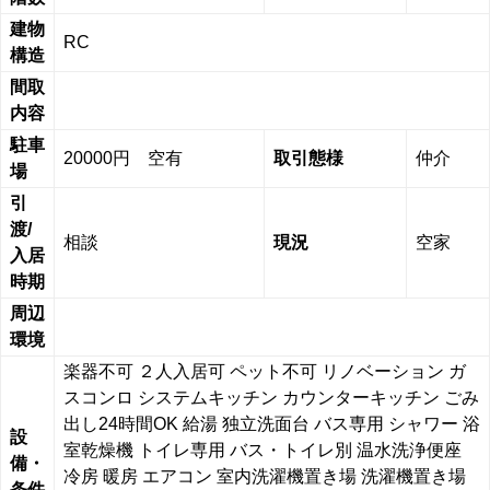
建物
RC
構造
間取
内容
駐車
20000円 空有
取引態様
仲介
場
引
渡/
相談
現況
空家
入居
時期
周辺
環境
楽器不可
２人入居可
ペット不可
リノベーション
ガ
スコンロ
システムキッチン
カウンターキッチン
ごみ
出し24時間OK
給湯
独立洗面台
バス専用
シャワー
浴
設
室乾燥機
トイレ専用
バス・トイレ別
温水洗浄便座
備・
冷房
暖房
エアコン
室内洗濯機置き場
洗濯機置き場
条件