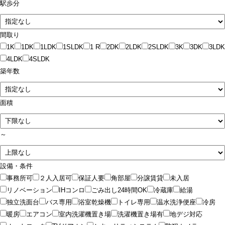
駅歩分
間取り
1K
1DK
1LDK
1SLDK
1 R
2DK
2LDK
2SLDK
3K
3DK
3LDK
4LDK
4SLDK
築年数
面積
～
設備・条件
事務所可
２人入居可
保証人要
角部屋
分譲賃貸
未入居
リノベーション
IHコンロ
ごみ出し24時間OK
冷蔵庫
給湯
独立洗面台
バス専用
浴室乾燥機
トイレ専用
温水洗浄便座
冷房
暖房
エアコン
室内洗濯機置き場
洗濯機置き場有
地デジ対応