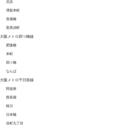
北浜
堺筋本町
長堀橋
恵美須町
大阪メトロ四つ橋線
肥後橋
本町
四ツ橋
なんば
大阪メトロ千日前線
阿波座
西長堀
桜川
日本橋
谷町九丁目