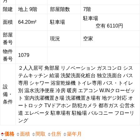
月
階建
地上 9階
部屋階数
7階
駐車場
面積
64.20m²
駐車場
空有 6110円
部屋
現況
空家
番号
物件
1079
番号
２人入居可
角部屋
リノベーション
ガスコンロ
シス
テムキッチン
給湯
洗髪洗面化粧台
独立洗面台
バス
専用
シャワー
浴室乾燥機
トイレ専用
バス・トイレ
設
別
温水洗浄便座
冷房
暖房
エアコン
W.INクローゼッ
備・
ト
室内洗濯機置き場
洗濯機置き場有
地デジ対応
オ
条件
ートロック
TVドアホン
防犯カメラ
都市ガス
公営水
道
エレベータ
駐車場有
駐輪場
バルコニー
フローリ
ング
価格
面積
間取
住所
築年月