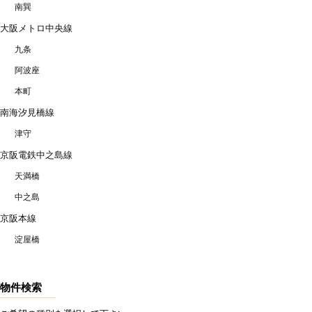
南巽
大阪メトロ中央線
九条
阿波座
本町
南海汐見橋線
津守
京阪電鉄中之島線
天満橋
中之島
京阪本線
淀屋橋
物件検索