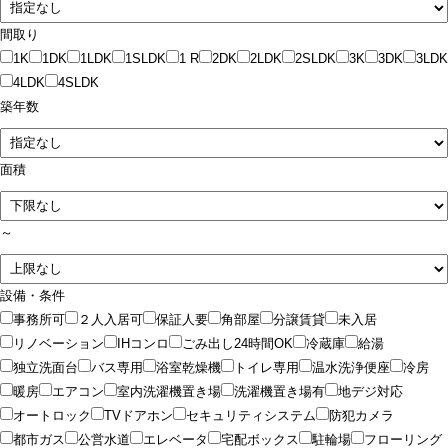
間取り
1K
1DK
1LDK
1SLDK
1 R
2DK
2LDK
2SLDK
3K
3DK
3LDK
4LDK
4SLDK
築年数
面積
～
設備・条件
事務所可
２人入居可
保証人要
角部屋
分譲賃貸
未入居
リノベーション
IHコンロ
ごみ出し24時間OK
冷蔵庫
給湯
独立洗面台
バス専用
浴室乾燥機
トイレ専用
温水洗浄便座
冷房
暖房
エアコン
室内洗濯機置き場
洗濯機置き場有
地デジ対応
オートロック
TVドアホン
セキュリティシステム
防犯カメラ
都市ガス
公営水道
エレベータ
宅配ボックス
駐輪場
フローリング