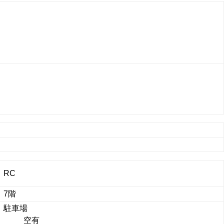
RC
7階
駐車場
空有