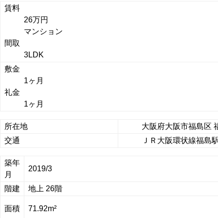
賃料
26万円
マンション
間取
3LDK
敷金
1ヶ月
礼金
1ヶ月
所在地
大阪府大阪市福島区 
交通
ＪＲ大阪環状線福島駅 
築年
2019/3
月
階建
地上 26階
面積
71.92m²