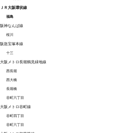
ＪＲ大阪環状線
福島
阪神なんば線
桜川
阪急宝塚本線
十三
大阪メトロ長堀鶴見緑地線
西長堀
西大橋
長堀橋
谷町六丁目
大阪メトロ谷町線
谷町四丁目
谷町六丁目