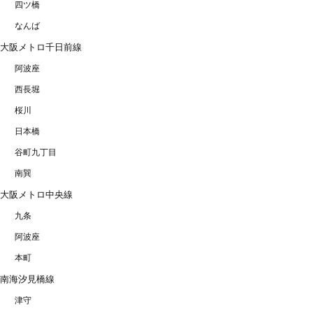
四ツ橋
なんば
大阪メトロ千日前線
阿波座
西長堀
桜川
日本橋
谷町九丁目
南巽
大阪メトロ中央線
九条
阿波座
本町
南海汐見橋線
津守