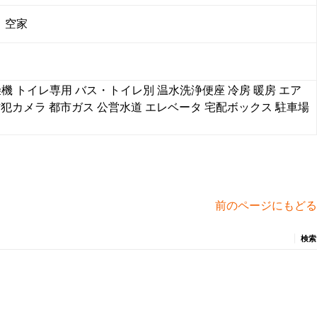
空家
燥機
トイレ専用
バス・トイレ別
温水洗浄便座
冷房
暖房
エア
防犯カメラ
都市ガス
公営水道
エレベータ
宅配ボックス
駐車場
前のページにもどる