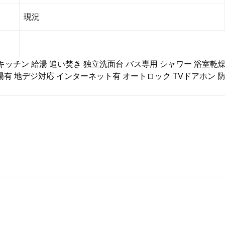
現況
キッチン
給湯
追い焚き
独立洗面台
バス専用
シャワー
浴室乾
場有
地デジ対応
インターネット有
オートロック
TVドアホン