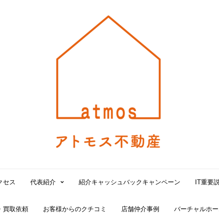
大
阪
北
堀
江
で
賃
貸
の
仲
介
手
数
料
無
クセス
代表紹介
紹介キャッシュバックキャンペーン
IT重要
料！
売
・買取依頼
お客様からのクチコミ
店舗仲介事例
バーチャルホー
買