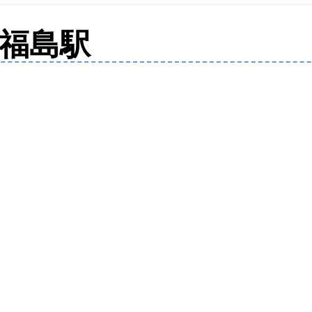
は
半
線福島駅
額
の
1.5％
の
ア
ト
モ
ス
不
動
産