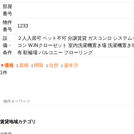
部屋
番号
物件
1233
番号
設
２人入居可
ペット不可
分譲賃貸
ガスコンロ
システム
備・
コン
W.INクローゼット
室内洗濯機置き場
洗濯機置き
条件
有
駐輪場
バルコニー
フローリング
価格
面積
間取
住所
築年月
1件
検
索:
賃貸地域カテゴリ