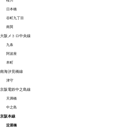
桜川
日本橋
谷町九丁目
南巽
大阪メトロ中央線
九条
阿波座
本町
南海汐見橋線
津守
京阪電鉄中之島線
天満橋
中之島
京阪本線
淀屋橋