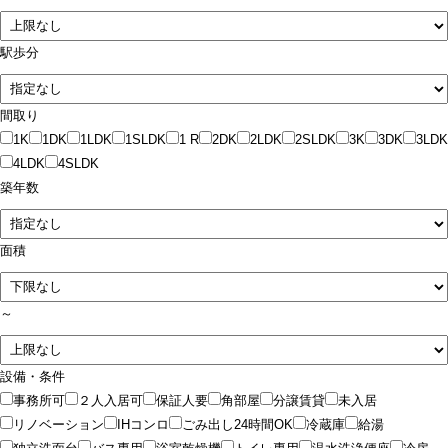
駅歩分
間取り
1K
1DK
1LDK
1SLDK
1 R
2DK
2LDK
2SLDK
3K
3DK
3LDK
4LDK
4SLDK
築年数
面積
～
設備・条件
事務所可
２人入居可
保証人要
角部屋
分譲賃貸
未入居
リノベーション
IHコンロ
ごみ出し24時間OK
冷蔵庫
給湯