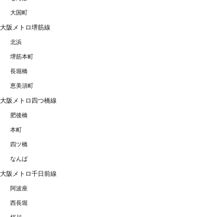
大国町
大阪メトロ堺筋線
北浜
堺筋本町
長堀橋
恵美須町
大阪メトロ四つ橋線
肥後橋
本町
四ツ橋
なんば
大阪メトロ千日前線
阿波座
西長堀