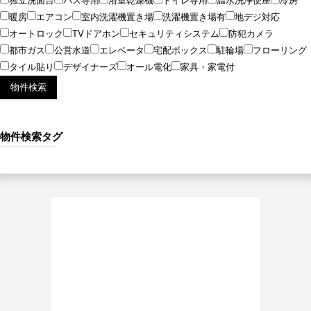
独立洗面台
バス専用
浴室乾燥機
トイレ専用
温水洗浄便座
冷房
暖房
エアコン
室内洗濯機置き場
洗濯機置き場有
地デジ対応
オートロック
TVドアホン
セキュリティシステム
防犯カメラ
都市ガス
公営水道
エレベータ
宅配ボックス
駐輪場
フローリング
タイル貼り
デザイナーズ
オール電化
家具・家電付
物件検索タグ