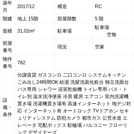
築年
2017/12
構造
RC
月
階建
地上 15階
部屋階数
5 階
駐車場
面積
31.02m²
駐車場
空無
部屋
現況
空家
番号
物件
782
番号
分譲賃貸
ガスコンロ
二口コンロ
システムキッチン
ごみ出し24時間OK
給湯
洗髪洗面化粧台
独立洗面台
バス専用
シャワー
浴室乾燥機
トイレ専用
バス・ト
イレ別
温水洗浄便座
冷房
暖房
エアコン
室内洗濯機
設
置き場
洗濯機置き場有
高速インターネット
地デジ対
備・
応
インターネット有
オートロック
TVドアホン
セキ
条件
ュリティシステム
防犯カメラ
都市ガス
公営水道
エ
レベータ
宅配ボックス
駐輪場
バルコニー
フローリ
ング
デザイナーズ