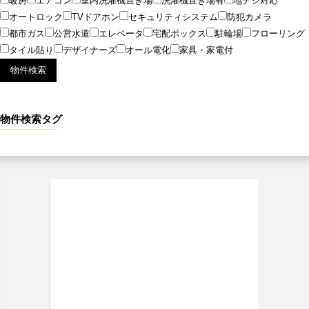
暖房
エアコン
室内洗濯機置き場
洗濯機置き場有
地デジ対応
オートロック
TVドアホン
セキュリティシステム
防犯カメラ
都市ガス
公営水道
エレベータ
宅配ボックス
駐輪場
フローリング
タイル貼り
デザイナーズ
オール電化
家具・家電付
物件検索タグ