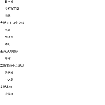
日本橋
谷町九丁目
南巽
大阪メトロ中央線
九条
阿波座
本町
南海汐見橋線
津守
京阪電鉄中之島線
天満橋
中之島
京阪本線
淀屋橋