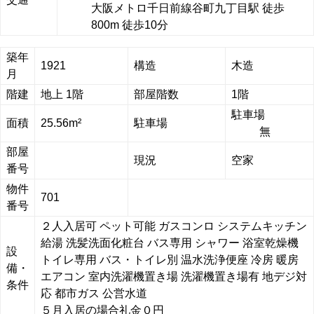
大阪メトロ千日前線谷町九丁目駅 徒歩
800m 徒歩10分
築年
1921
構造
木造
月
階建
地上 1階
部屋階数
1階
駐車場
面積
25.56m²
駐車場
無
部屋
現況
空家
番号
物件
701
番号
２人入居可
ペット可能
ガスコンロ
システムキッチン
給湯
洗髪洗面化粧台
バス専用
シャワー
浴室乾燥機
設
トイレ専用
バス・トイレ別
温水洗浄便座
冷房
暖房
備・
エアコン
室内洗濯機置き場
洗濯機置き場有
地デジ対
条件
応
都市ガス
公営水道
５月入居の場合礼金０円