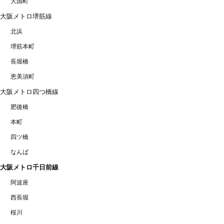
大国町
大阪メトロ堺筋線
北浜
堺筋本町
長堀橋
恵美須町
大阪メトロ四つ橋線
肥後橋
本町
四ツ橋
なんば
大阪メトロ千日前線
阿波座
西長堀
桜川