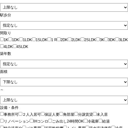
駅歩分
間取り
1K
1DK
1LDK
1SLDK
1 R
2DK
2LDK
2SLDK
3K
3DK
3LDK
4LDK
4SLDK
築年数
面積
～
設備・条件
事務所可
２人入居可
保証人要
角部屋
分譲賃貸
未入居
リノベーション
IHコンロ
ごみ出し24時間OK
冷蔵庫
給湯