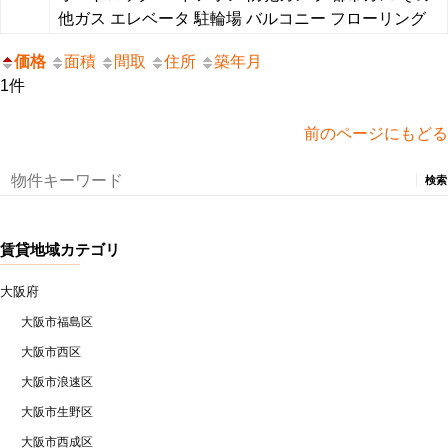
他ガス
エレベータ
駐輪場
バルコニー
フローリング
価格
面積
間取
住所
築年月
1件
前のページにもどる
検
索:
賃貸地域カテゴリ
大阪府
大阪市福島区
大阪市西区
大阪市浪速区
大阪市生野区
大阪市西成区