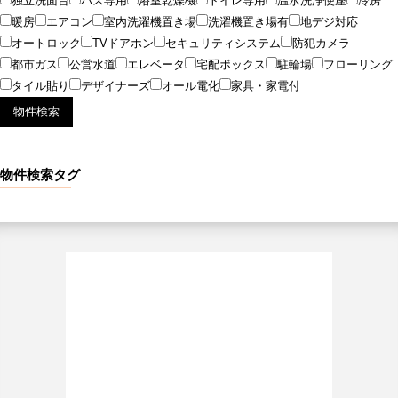
独立洗面台
バス専用
浴室乾燥機
トイレ専用
温水洗浄便座
冷房
暖房
エアコン
室内洗濯機置き場
洗濯機置き場有
地デジ対応
オートロック
TVドアホン
セキュリティシステム
防犯カメラ
都市ガス
公営水道
エレベータ
宅配ボックス
駐輪場
フローリング
タイル貼り
デザイナーズ
オール電化
家具・家電付
物件検索タグ