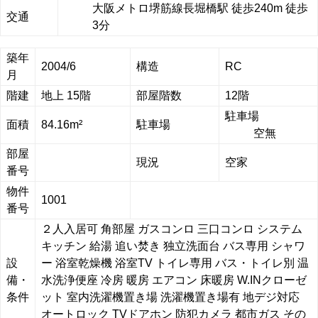
大阪メトロ堺筋線長堀橋駅 徒歩240m 徒歩
交通
3分
築年
2004/6
構造
RC
月
階建
地上 15階
部屋階数
12階
駐車場
面積
84.16m²
駐車場
空無
部屋
現況
空家
番号
物件
1001
番号
２人入居可
角部屋
ガスコンロ
三口コンロ
システム
キッチン
給湯
追い焚き
独立洗面台
バス専用
シャワ
設
ー
浴室乾燥機
浴室TV
トイレ専用
バス・トイレ別
温
備・
水洗浄便座
冷房
暖房
エアコン
床暖房
W.INクローゼ
条件
ット
室内洗濯機置き場
洗濯機置き場有
地デジ対応
オートロック
TVドアホン
防犯カメラ
都市ガス
その