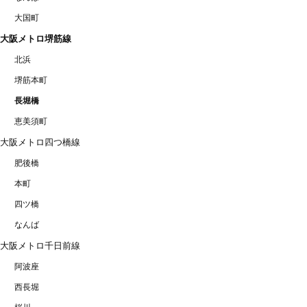
大国町
大阪メトロ堺筋線
北浜
堺筋本町
長堀橋
恵美須町
大阪メトロ四つ橋線
肥後橋
本町
四ツ橋
なんば
大阪メトロ千日前線
阿波座
西長堀