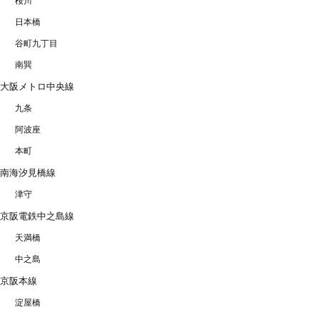
桜川
日本橋
谷町九丁目
南巽
大阪メトロ中央線
九条
阿波座
本町
南海汐見橋線
津守
京阪電鉄中之島線
天満橋
中之島
京阪本線
淀屋橋