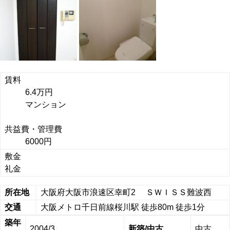
賃料
6.4万円
マンション
共益費・管理費
6000円
敷金
礼金
所在地
大阪府大阪市浪速区幸町2 ＳＷＩＳＳ難波西
交通
大阪メトロ千日前線桜川駅 徒歩80m 徒歩1分
築年
2004/3
新築/中古
中古