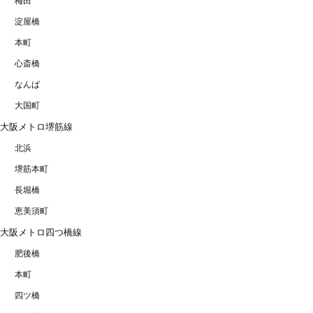
梅田
淀屋橋
本町
心斎橋
なんば
大国町
大阪メトロ堺筋線
北浜
堺筋本町
長堀橋
恵美須町
大阪メトロ四つ橋線
肥後橋
本町
四ツ橋