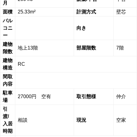
月
面積
25.33m²
計測方式
壁芯
バル
コニ
向き
ー
建物
地上13階
部屋階数
7階
階数
建物
RC
構造
間取
内容
駐車
27000円 空有
取引態様
仲介
場
引
渡/
相談
現況
空家
入居
時期