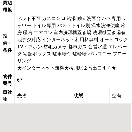
周辺
環境
ペット不可
ガスコンロ
給湯
独立洗面台
バス専用
シ
ャワー
トイレ専用
バス・トイレ別
温水洗浄便座
冷
房
暖房
エアコン
室内洗濯機置き場
洗濯機置き場有
設
地デジ対応
インターネット利用料無料
オートロック
備・
TVドアホン
防犯カメラ
都市ガス
公営水道
エレベー
条件
タ
宅配ボックス
駐車場有
駐輪場
バルコニー
フロー
リング
★インターネット無料★桜川駅２番出口すぐ★
物件
67
番号
自社
先物
状態
空有
物