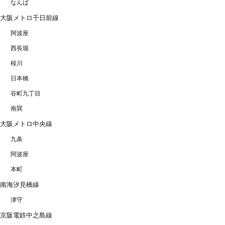
なんば
大阪メトロ千日前線
阿波座
西長堀
桜川
日本橋
谷町九丁目
南巽
大阪メトロ中央線
九条
阿波座
本町
南海汐見橋線
津守
京阪電鉄中之島線