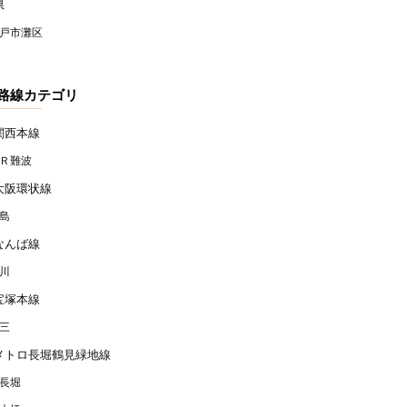
県
戸市灘区
路線カテゴリ
関西本線
Ｒ難波
大阪環状線
島
なんば線
川
宝塚本線
三
メトロ長堀鶴見緑地線
長堀