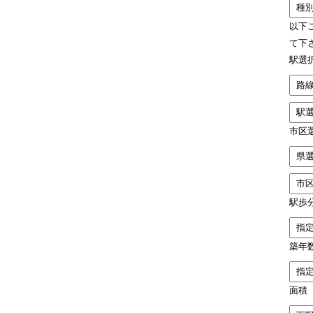
以下
て下
駅選
市区
駅歩
築年
面積