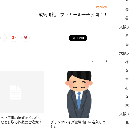
西
次の記事
長
成約御礼 ファミール王子公園！！
谷
大阪
谷
er
谷
大阪
梅
淀
本
心
な
大
大阪
装った工事の依頼を持ちかけ
グランプレイズ宝塚南口申込入りま
をだまし取る詐欺にご注意！
北
した！