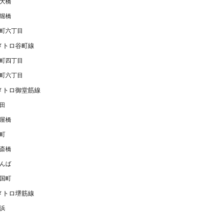
大橋
堀橋
町六丁目
メトロ谷町線
町四丁目
町六丁目
メトロ御堂筋線
田
屋橋
町
斎橋
んば
国町
メトロ堺筋線
浜