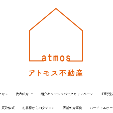
大
阪
北
堀
江
で
賃
貸
の
仲
介
手
数
料
無
クセス
代表紹介
紹介キャッシュバックキャンペーン
IT重要
料！
売
・買取依頼
お客様からのクチコミ
店舗仲介事例
バーチャルホー
買