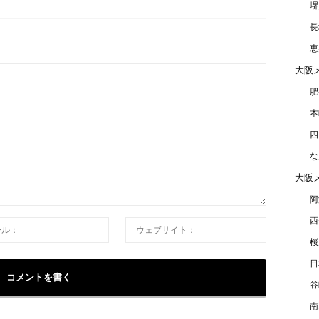
堺
長
恵
大阪
肥
本
四
な
大阪
阿
西
桜
日
谷
南