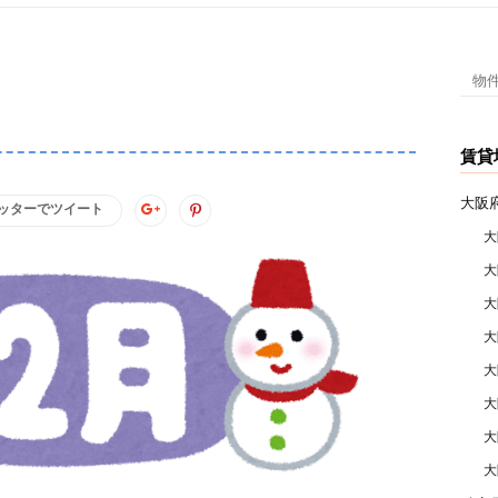
は
半
額
検
の
索:
1.5％
の
賃貸
ア
ト
大阪
ッターでツイート
モ
大
ス
大
不
大
動
産
大
大
大
大
大