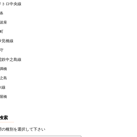
メトロ中央線
条
波座
町
汐見橋線
守
電鉄中之島線
満橋
之島
本線
屋橋
検索
望の種別を選択して下さい