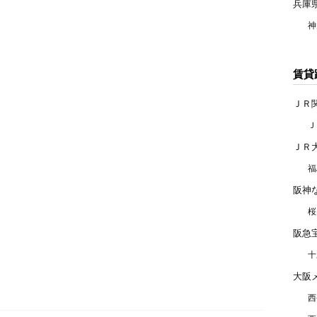
兵庫
神
賃貸
ＪＲ
Ｊ
ＪＲ
福
阪神
桜
阪急
十
大阪
西