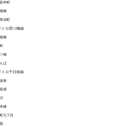
筋本町
堀橋
美須町
メトロ四つ橋線
後橋
町
ツ橋
んば
メトロ千日前線
波座
長堀
川
本橋
町九丁目
巽