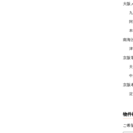
大阪
九
阿
本
南海
津
京阪
天
中
京阪
淀
物件
ご希