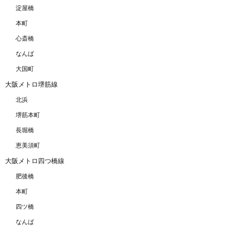
淀屋橋
本町
心斎橋
なんば
大国町
大阪メトロ堺筋線
北浜
堺筋本町
長堀橋
恵美須町
大阪メトロ四つ橋線
肥後橋
本町
四ツ橋
なんば