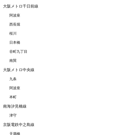
大阪メトロ千日前線
阿波座
西長堀
桜川
日本橋
谷町九丁目
南巽
大阪メトロ中央線
九条
阿波座
本町
南海汐見橋線
津守
京阪電鉄中之島線
天満橋