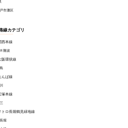
県
戸市灘区
路線カテゴリ
関西本線
Ｒ難波
大阪環状線
島
なんば線
川
宝塚本線
三
メトロ長堀鶴見緑地線
長堀