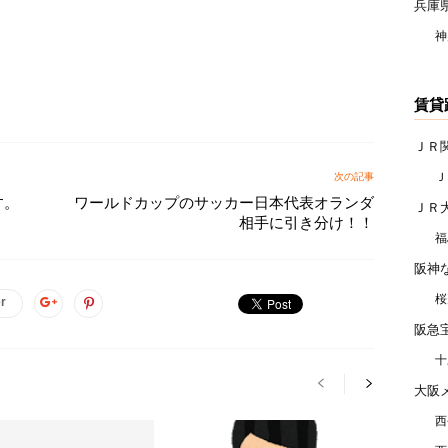
兵庫
神
賃貸
ＪＲ
Ｊ
次の記事
す。
ワールドカップのサッカー日本代表オランダ
ＪＲ
相手に引き分け！！
福
阪神
桜
er
阪急
十
大阪
西