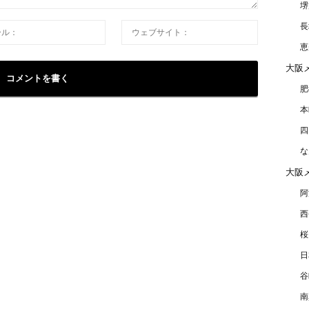
堺
長
恵
大阪
肥
本
四
な
大阪
阿
西
桜
日
谷
南