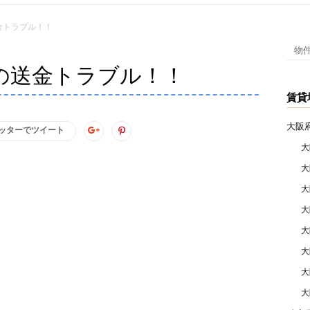
は
半
金トラブル！！
額
検
の
索:
の送金トラブル！！
1.5％
の
賃貸
ア
ト
大阪
ッターでツイート
モ
大
ス
大
不
大
動
産
大
大
大
大
！
大