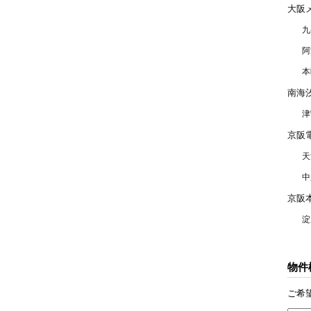
大阪
九
阿
本
南海
津
京阪
天
中
京阪
淀
物件
ご希