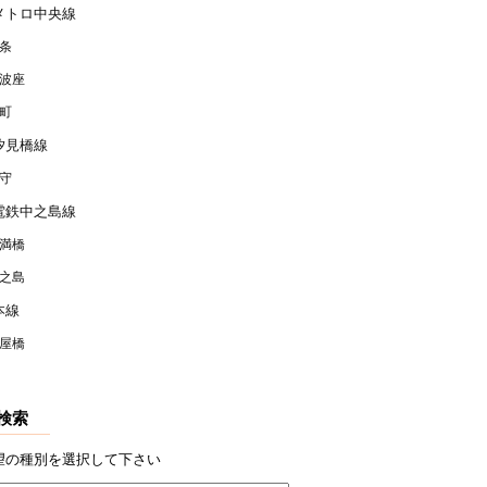
メトロ中央線
条
波座
町
汐見橋線
守
電鉄中之島線
満橋
之島
本線
屋橋
検索
望の種別を選択して下さい