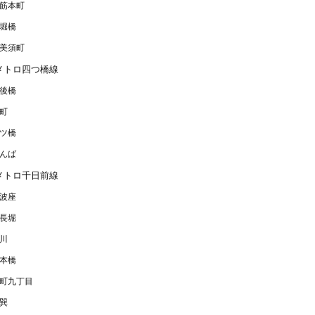
筋本町
堀橋
美須町
メトロ四つ橋線
後橋
町
ツ橋
んば
メトロ千日前線
波座
長堀
川
本橋
町九丁目
巽