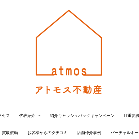
大
阪
北
堀
江
で
賃
貸
の
仲
介
手
数
料
無
クセス
代表紹介
紹介キャッシュバックキャンペーン
IT重要
料！
売
・買取依頼
お客様からのクチコミ
店舗仲介事例
バーチャルホー
買