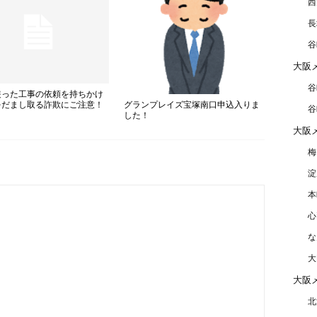
西
長
谷
大阪
谷
装った工事の依頼を持ちかけ
グランプレイズ宝塚南口申込入りま
をだまし取る詐欺にご注意！
谷
した！
大阪
梅
淀
本
心
な
大
大阪
北