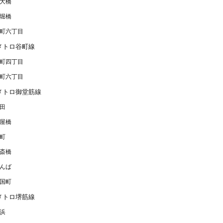
大橋
堀橋
町六丁目
メトロ谷町線
町四丁目
町六丁目
メトロ御堂筋線
田
屋橋
町
斎橋
んば
国町
メトロ堺筋線
浜